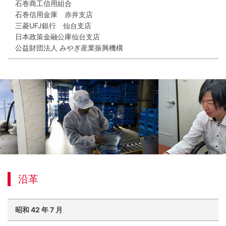
石巻商工信用組合
石巻信用金庫 赤井支店
三菱UFJ銀行 仙台支店
日本政策金融公庫仙台支店
公益財団法人 みやぎ産業振興機構
沿革
昭和
42
年
7
月