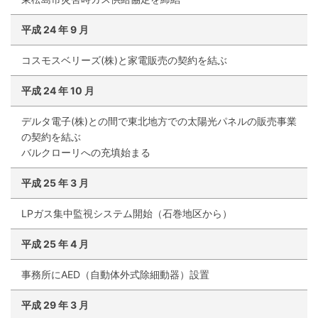
平成
24
年
9
月
コスモスベリーズ(株)と家電販売の契約を結ぶ
平成
24
年
10
月
デルタ電子(株)との間で東北地方での太陽光パネルの販売事業
の契約を結ぶ
バルクローリへの充填始まる
平成
25
年
3
月
LPガス集中監視システム開始（石巻地区から）
平成
25
年
4
月
事務所にAED（自動体外式除細動器）設置
平成
29
年
3
月