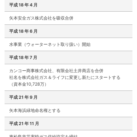
平成
18
年
4
月
矢本安全ガス株式会社を吸収合併
平成
18
年
6
月
水事業（ウォーターネット取り扱い）開始
平成
18
年
7
月
カンコー商事株式会社、有限会社土井商店を合併
社名を株式会社ガス＆ライフに変更し新たにスタートする
（資本金10,728万）
平成
21
年
9
月
矢本海浜緑地命名権とする
平成
21
年
11
月
東松島市災害時ガス供給協定を締結