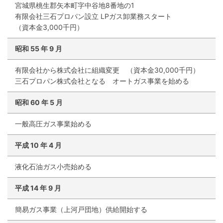
宮城県桃生郡矢本町字中谷地8番地の1
有限会社三石プロパン設立 LPガス卸業務スタート
（資本金3,000千円）
昭和
55
年
9
月
有限会社から株式会社に組織変更 （資本金30,000千円）
三石プロパン株式会社となる オートガス事業を始める
昭和
60
年
5
月
一般高圧ガス事業始める
平成
10
年
4
月
液化石油ガス小売始める
平成
14
年
9
月
簡易ガス事業（上河戸団地）供給開始する